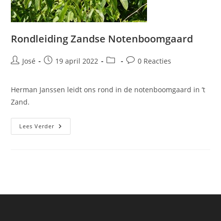
Rondleiding Zandse Notenboomgaard
Bericht
Bericht
Berichtcategorie:
Bericht
José
19 april 2022
0 Reacties
auteur:
gepubliceerd
reacties:
op:
Herman Janssen leidt ons rond in de notenboomgaard in ’t
Zand.
Rondleiding
Lees Verder
Zandse
Notenboomgaard