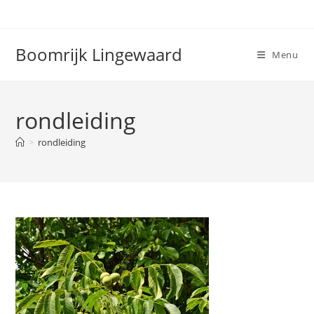
Ga
naar
inhoud
Boomrijk Lingewaard
Menu
rondleiding
>
rondleiding