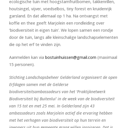
ecologische tuin met hoogstamfruitbomen, takkenrillen,
houtsingel, vijver, voedselbos, tiny forest en kruidenrijk
garsland. En dat allemaal op 1 ha. Na ontvangst met
koffie en thee geeft Marjolein een rondleiding over
‘biodiversiteit in eigen tuin’. We lopen samen een rondje
door de tuin, langs alle kleinschalige landschapselementen
die op het erf te vinden zijn.
Aanmelden kan via
bostuinhuissen@gmail.com
(maximaal
15 personen).
Stichting Landschapsbeheer Gelderland organiseert de open
Erfdagen samen met de Gelderse
biodiversiteitsambassadeurs van het ‘Praktijknetwerk
Biodiversiteit bij Buitenlui’ in de week van de biodiversiteit
van 15 tot en met 25 mei. In Gelderland zijn 43
ambassadeurs zoals Marjolein actief die ervaring hebben
met het verhogen van biodiversiteit op hun terrein en
inwoners uit hun gemeente graag willen inspireren. Dat is