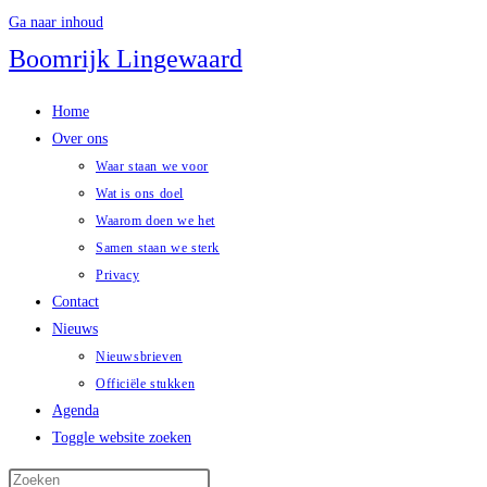
Ga naar inhoud
Boomrijk Lingewaard
Home
Over ons
Waar staan we voor
Wat is ons doel
Waarom doen we het
Samen staan we sterk
Privacy
Contact
Nieuws
Nieuwsbrieven
Officiële stukken
Agenda
Toggle website zoeken